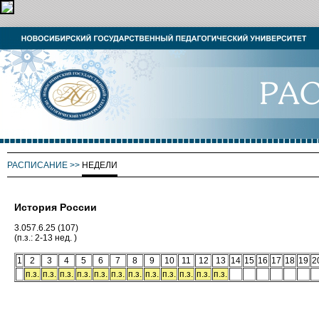
РАСПИСАНИЕ
>>
НЕДЕЛИ
История России
3.057.6.25 (107)
(п.з.: 2-13 нед. )
1
2
3
4
5
6
7
8
9
10
11
12
13
14
15
16
17
18
19
2
п.з.
п.з.
п.з.
п.з.
п.з.
п.з.
п.з.
п.з.
п.з.
п.з.
п.з.
п.з.