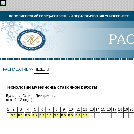
РАСПИСАНИЕ
>>
НЕДЕЛИ
Технологии музейно-выставочной работы
Булгаева Галина Дмитриевна
(п.з.: 2-12 нед. )
1
2
3
4
5
6
7
8
9
10
11
12
13
14
15
16
17
18
19
20
п.з.
п.з.
п.з.
п.з.
п.з.
п.з.
п.з.
п.з.
п.з.
п.з.
п.з.