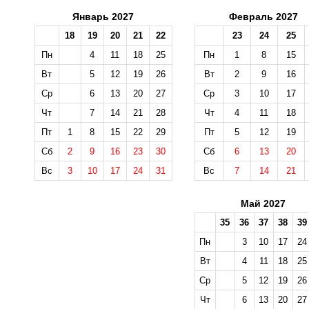
Январь 2027
Февраль 2027
18
19
20
21
22
23
24
25
Пн
4
11
18
25
Пн
1
8
15
Вт
5
12
19
26
Вт
2
9
16
Ср
6
13
20
27
Ср
3
10
17
Чт
7
14
21
28
Чт
4
11
18
Пт
1
8
15
22
29
Пт
5
12
19
Сб
2
9
16
23
30
Сб
6
13
20
Вс
3
10
17
24
31
Вс
7
14
21
Май 2027
35
36
37
38
39
Пн
3
10
17
24
Вт
4
11
18
25
Ср
5
12
19
26
Чт
6
13
20
27