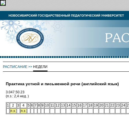
РАСПИСАНИЕ
>>
НЕДЕЛИ
Практика устной и письменной речи (английский язык)
3.047.50.23
(п.з.: 2,4 нед. )
1
2
3
4
5
6
7
8
9
10
11
12
13
14
15
16
17
18
19
20
21
22
23
24
2
п.з.
п.з.