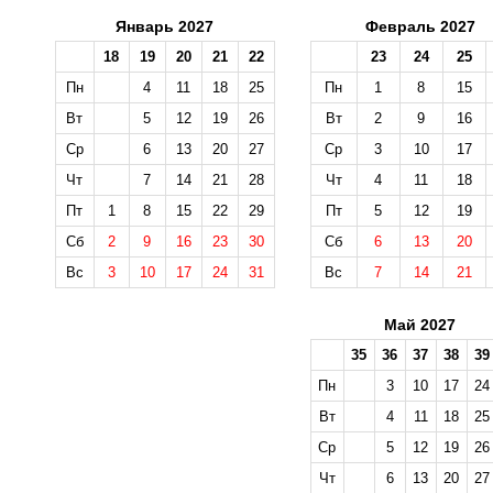
Январь 2027
Февраль 2027
18
19
20
21
22
23
24
25
Пн
4
11
18
25
Пн
1
8
15
Вт
5
12
19
26
Вт
2
9
16
Ср
6
13
20
27
Ср
3
10
17
Чт
7
14
21
28
Чт
4
11
18
Пт
1
8
15
22
29
Пт
5
12
19
Сб
2
9
16
23
30
Сб
6
13
20
Вс
3
10
17
24
31
Вс
7
14
21
Май 2027
35
36
37
38
39
Пн
3
10
17
24
Вт
4
11
18
25
Ср
5
12
19
26
Чт
6
13
20
27