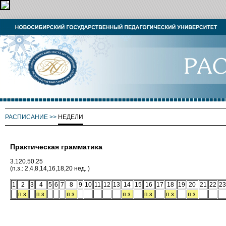
РАСПИСАНИЕ
>>
НЕДЕЛИ
Практическая грамматика
3.120.50.25
(п.з.: 2,4,8,14,16,18,20 нед. )
1
2
3
4
5
6
7
8
9
10
11
12
13
14
15
16
17
18
19
20
21
22
23
п.з.
п.з.
п.з.
п.з.
п.з.
п.з.
п.з.