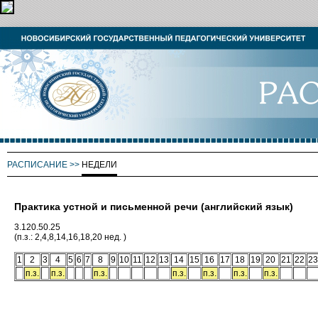
РАСПИСАНИЕ
>>
НЕДЕЛИ
Практика устной и письменной речи (английский язык)
3.120.50.25
(п.з.: 2,4,8,14,16,18,20 нед. )
1
2
3
4
5
6
7
8
9
10
11
12
13
14
15
16
17
18
19
20
21
22
23
п.з.
п.з.
п.з.
п.з.
п.з.
п.з.
п.з.