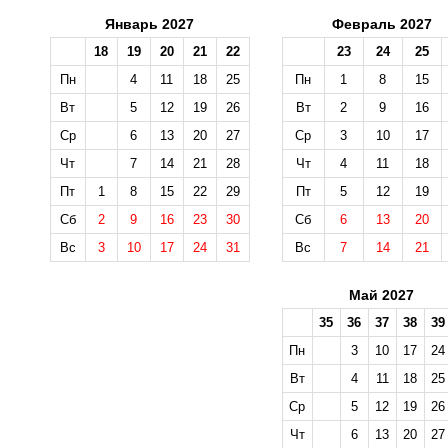
Январь 2027
Февраль 2027
18
19
20
21
22
23
24
25
Пн
4
11
18
25
Пн
1
8
15
Вт
5
12
19
26
Вт
2
9
16
Ср
6
13
20
27
Ср
3
10
17
Чт
7
14
21
28
Чт
4
11
18
Пт
1
8
15
22
29
Пт
5
12
19
Сб
2
9
16
23
30
Сб
6
13
20
Вс
3
10
17
24
31
Вс
7
14
21
Май 2027
35
36
37
38
39
Пн
3
10
17
24
Вт
4
11
18
25
Ср
5
12
19
26
Чт
6
13
20
27