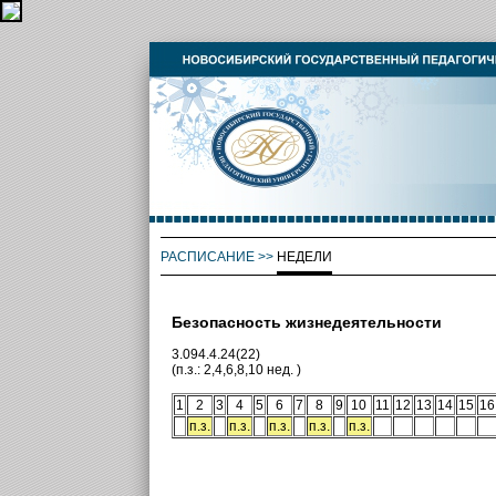
РАСПИСАНИЕ
>>
НЕДЕЛИ
Безопасность жизнедеятельности
3.094.4.24(22)
(п.з.: 2,4,6,8,10 нед. )
1
2
3
4
5
6
7
8
9
10
11
12
13
14
15
16
п.з.
п.з.
п.з.
п.з.
п.з.