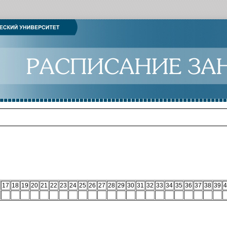
17
18
19
20
21
22
23
24
25
26
27
28
29
30
31
32
33
34
35
36
37
38
39
4