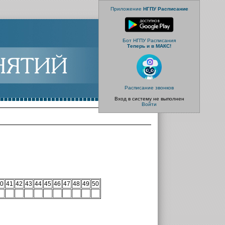
Приложение
НГПУ Расписание
Бот НГПУ Расписания
Теперь и в МАКС!
Расписание звонков
Вход в систему не выполнен
Войти
0
41
42
43
44
45
46
47
48
49
50