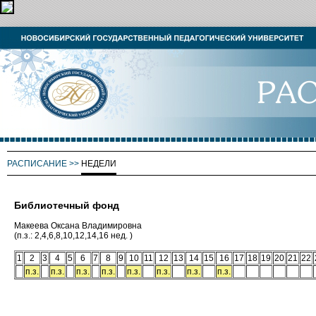
РАСПИСАНИЕ
>>
НЕДЕЛИ
Библиотечный фонд
Макеева Оксана Владимировна
(п.з.: 2,4,6,8,10,12,14,16 нед. )
1
2
3
4
5
6
7
8
9
10
11
12
13
14
15
16
17
18
19
20
21
22
п.з.
п.з.
п.з.
п.з.
п.з.
п.з.
п.з.
п.з.