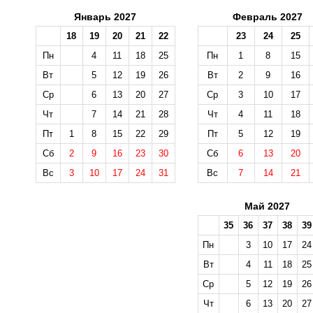
Январь 2027
Февраль 2027
18
19
20
21
22
23
24
25
Пн
4
11
18
25
Пн
1
8
15
Вт
5
12
19
26
Вт
2
9
16
Ср
6
13
20
27
Ср
3
10
17
Чт
7
14
21
28
Чт
4
11
18
Пт
1
8
15
22
29
Пт
5
12
19
Сб
2
9
16
23
30
Сб
6
13
20
Вс
3
10
17
24
31
Вс
7
14
21
Май 2027
35
36
37
38
39
Пн
3
10
17
24
Вт
4
11
18
25
Ср
5
12
19
26
Чт
6
13
20
27