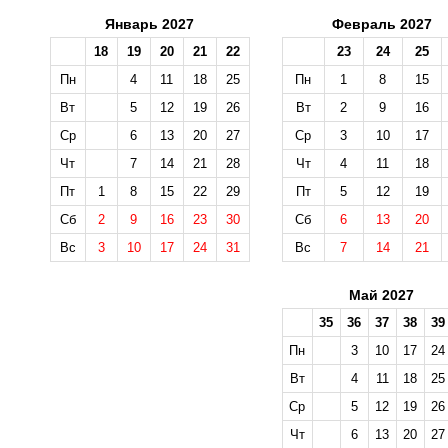
Январь 2027
Февраль 2027
18
19
20
21
22
23
24
25
Пн
4
11
18
25
Пн
1
8
15
Вт
5
12
19
26
Вт
2
9
16
Ср
6
13
20
27
Ср
3
10
17
Чт
7
14
21
28
Чт
4
11
18
Пт
1
8
15
22
29
Пт
5
12
19
Сб
2
9
16
23
30
Сб
6
13
20
Вс
3
10
17
24
31
Вс
7
14
21
Май 2027
35
36
37
38
39
Пн
3
10
17
24
Вт
4
11
18
25
Ср
5
12
19
26
Чт
6
13
20
27