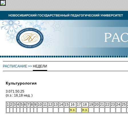
РАСПИСАНИЕ
>>
НЕДЕЛИ
Культурология
3.071.50.25
(п.з.: 16,18 нед. )
1
2
3
4
5
6
7
8
9
10
11
12
13
14
15
16
17
18
19
20
21
22
23
24
25
п.з.
п.з.