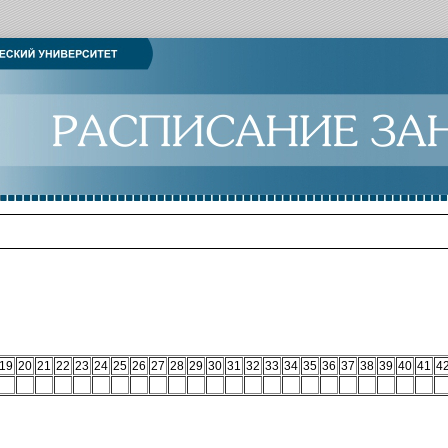
19
20
21
22
23
24
25
26
27
28
29
30
31
32
33
34
35
36
37
38
39
40
41
4