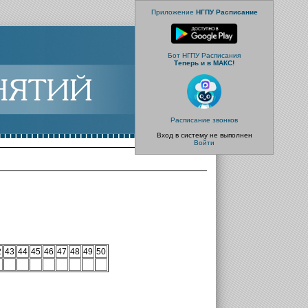
Приложение
НГПУ Расписание
Бот НГПУ Расписания
Теперь и в МАКС!
Расписание звонков
Вход в систему не выполнен
Войти
2
43
44
45
46
47
48
49
50