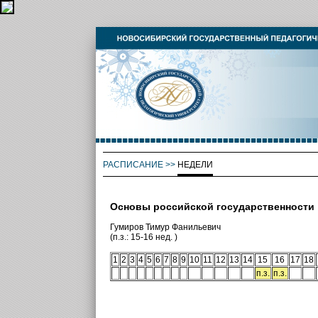
РАСПИСАНИЕ
>>
НЕДЕЛИ
Основы российской государственности
Гумиров Тимур Фанильевич
(п.з.: 15-16 нед. )
1
2
3
4
5
6
7
8
9
10
11
12
13
14
15
16
17
18
п.з.
п.з.