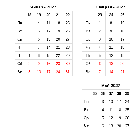
Январь 2027
Февраль 2027
18
19
20
21
22
23
24
25
Пн
4
11
18
25
Пн
1
8
15
Вт
5
12
19
26
Вт
2
9
16
Ср
6
13
20
27
Ср
3
10
17
Чт
7
14
21
28
Чт
4
11
18
Пт
1
8
15
22
29
Пт
5
12
19
Сб
2
9
16
23
30
Сб
6
13
20
Вс
3
10
17
24
31
Вс
7
14
21
Май 2027
35
36
37
38
39
Пн
3
10
17
24
Вт
4
11
18
25
Ср
5
12
19
26
Чт
6
13
20
27