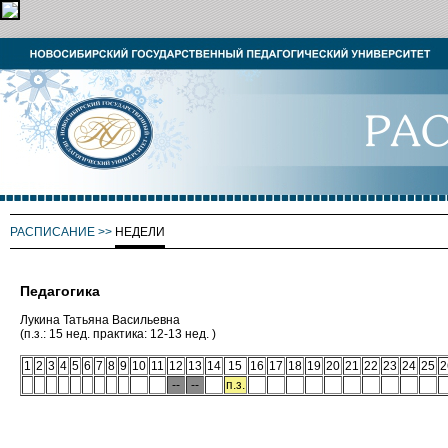
РАСПИСАНИЕ
>>
НЕДЕЛИ
Педагогика
Лукина Татьяна Васильевна
(п.з.: 15 нед. практика: 12-13 нед. )
1
2
3
4
5
6
7
8
9
10
11
12
13
14
15
16
17
18
19
20
21
22
23
24
25
2
--
--
п.з.