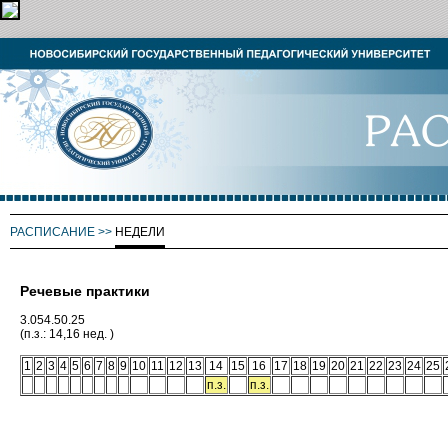
РАСПИСАНИЕ
>>
НЕДЕЛИ
Речевые практики
3.054.50.25
(п.з.: 14,16 нед. )
1
2
3
4
5
6
7
8
9
10
11
12
13
14
15
16
17
18
19
20
21
22
23
24
25
п.з.
п.з.