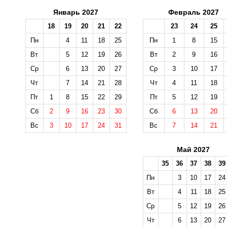
Январь 2027
Февраль 2027
18
19
20
21
22
23
24
25
Пн
4
11
18
25
Пн
1
8
15
Вт
5
12
19
26
Вт
2
9
16
Ср
6
13
20
27
Ср
3
10
17
Чт
7
14
21
28
Чт
4
11
18
Пт
1
8
15
22
29
Пт
5
12
19
Сб
2
9
16
23
30
Сб
6
13
20
Вс
3
10
17
24
31
Вс
7
14
21
Май 2027
35
36
37
38
39
Пн
3
10
17
24
Вт
4
11
18
25
Ср
5
12
19
26
Чт
6
13
20
27