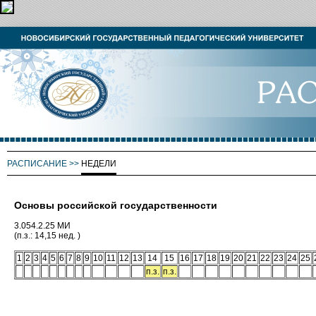
РАСПИСАНИЕ
>>
НЕДЕЛИ
Основы российской государственности
3.054.2.25 МИ
(п.з.: 14,15 нед. )
1
2
3
4
5
6
7
8
9
10
11
12
13
14
15
16
17
18
19
20
21
22
23
24
25
п.з.
п.з.