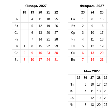
Январь 2027
Февраль 2027
18
19
20
21
22
23
24
25
Пн
4
11
18
25
Пн
1
8
15
Вт
5
12
19
26
Вт
2
9
16
Ср
6
13
20
27
Ср
3
10
17
Чт
7
14
21
28
Чт
4
11
18
Пт
1
8
15
22
29
Пт
5
12
19
Сб
2
9
16
23
30
Сб
6
13
20
Вс
3
10
17
24
31
Вс
7
14
21
Май 2027
35
36
37
38
39
Пн
3
10
17
24
Вт
4
11
18
25
Ср
5
12
19
26
Чт
6
13
20
27