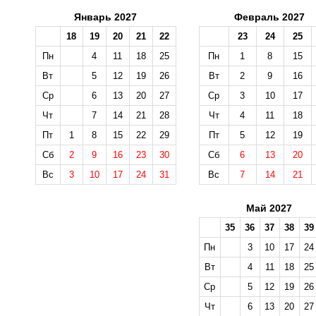
Январь 2027
Февраль 2027
18
19
20
21
22
23
24
25
Пн
4
11
18
25
Пн
1
8
15
Вт
5
12
19
26
Вт
2
9
16
Ср
6
13
20
27
Ср
3
10
17
Чт
7
14
21
28
Чт
4
11
18
Пт
1
8
15
22
29
Пт
5
12
19
Сб
2
9
16
23
30
Сб
6
13
20
Вс
3
10
17
24
31
Вс
7
14
21
Май 2027
35
36
37
38
39
Пн
3
10
17
24
Вт
4
11
18
25
Ср
5
12
19
26
Чт
6
13
20
27