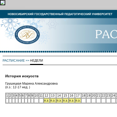
РАСПИСАНИЕ
>>
НЕДЕЛИ
История искусств
Грушицкая Марина Александровна
(п.з.: 12-17 нед. )
1
2
3
4
5
6
7
8
9
10
11
12
13
14
15
16
17
18
19
20
21
22
23
24
п.з.
п.з.
п.з.
п.з.
п.з.
п.з.