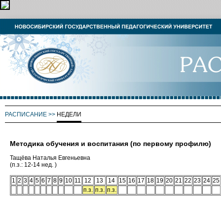
РАСПИСАНИЕ
>>
НЕДЕЛИ
Методика обучения и воспитания (по первому профилю)
Тащёва Наталья Евгеньевна
(п.з.: 12-14 нед. )
1
2
3
4
5
6
7
8
9
10
11
12
13
14
15
16
17
18
19
20
21
22
23
24
25
п.з.
п.з.
п.з.