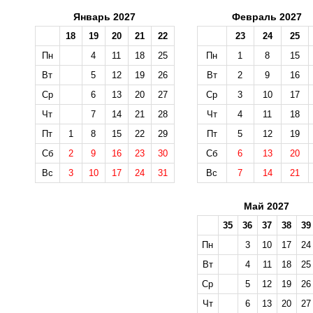
Январь 2027
Февраль 2027
18
19
20
21
22
23
24
25
Пн
4
11
18
25
Пн
1
8
15
Вт
5
12
19
26
Вт
2
9
16
Ср
6
13
20
27
Ср
3
10
17
Чт
7
14
21
28
Чт
4
11
18
Пт
1
8
15
22
29
Пт
5
12
19
Сб
2
9
16
23
30
Сб
6
13
20
Вс
3
10
17
24
31
Вс
7
14
21
Май 2027
35
36
37
38
39
Пн
3
10
17
24
Вт
4
11
18
25
Ср
5
12
19
26
Чт
6
13
20
27