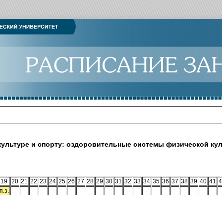
культуре и спорту: оздоровительные системы физической ку
19
20
21
22
23
24
25
26
27
28
29
30
31
32
33
34
35
36
37
38
39
40
41
4
п.з.