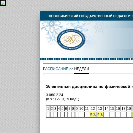
РАСПИСАНИЕ
>>
НЕДЕЛИ
Элективная дисциплина по физической 
3.080.2.24
(п.з.: 12-13,19 нед. )
1
2
3
4
5
6
7
8
9
10
11
12
13
14
15
16
17
18
п.з.
п.з.