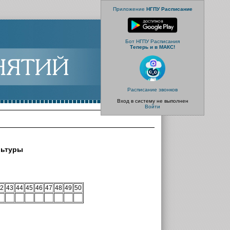
Приложение
НГПУ Расписание
Бот НГПУ Расписания
Теперь и в МАКС!
Расписание звонков
Вход в систему не выполнен
Войти
льтуры
2
43
44
45
46
47
48
49
50