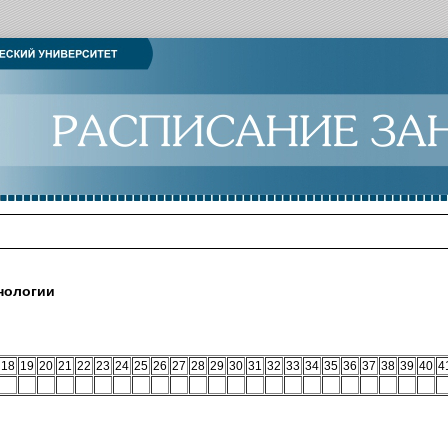
нологии
18
19
20
21
22
23
24
25
26
27
28
29
30
31
32
33
34
35
36
37
38
39
40
4