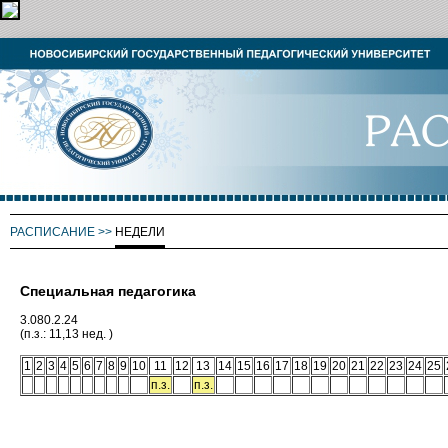
РАСПИСАНИЕ
>>
НЕДЕЛИ
Специальная педагогика
3.080.2.24
(п.з.: 11,13 нед. )
1
2
3
4
5
6
7
8
9
10
11
12
13
14
15
16
17
18
19
20
21
22
23
24
25
п.з.
п.з.