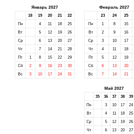
Январь 2027
Февраль 2027
18
19
20
21
22
23
24
25
Пн
4
11
18
25
Пн
1
8
15
Вт
5
12
19
26
Вт
2
9
16
Ср
6
13
20
27
Ср
3
10
17
Чт
7
14
21
28
Чт
4
11
18
Пт
1
8
15
22
29
Пт
5
12
19
Сб
2
9
16
23
30
Сб
6
13
20
Вс
3
10
17
24
31
Вс
7
14
21
Май 2027
35
36
37
38
39
Пн
3
10
17
24
Вт
4
11
18
25
Ср
5
12
19
26
Чт
6
13
20
27