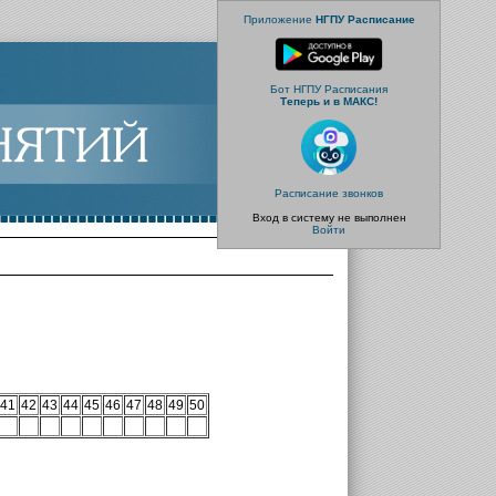
Приложение
НГПУ Расписание
Бот НГПУ Расписания
Теперь и в МАКС!
Расписание звонков
Вход в систему не выполнен
Войти
41
42
43
44
45
46
47
48
49
50