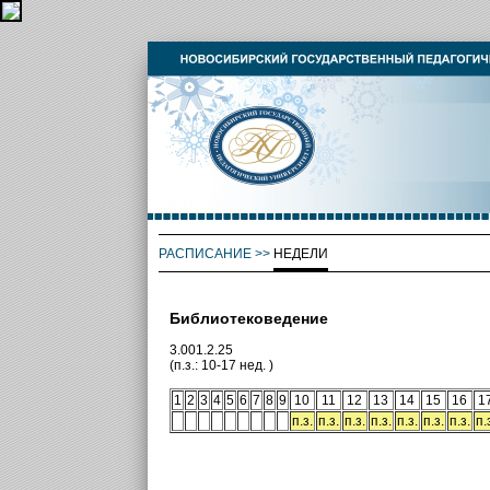
РАСПИСАНИЕ
>>
НЕДЕЛИ
Библиотековедение
3.001.2.25
(п.з.: 10-17 нед. )
1
2
3
4
5
6
7
8
9
10
11
12
13
14
15
16
1
п.з.
п.з.
п.з.
п.з.
п.з.
п.з.
п.з.
п.