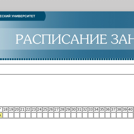
7
18
19
20
21
22
23
24
25
26
27
28
29
30
31
32
33
34
35
36
37
38
39
40
з.