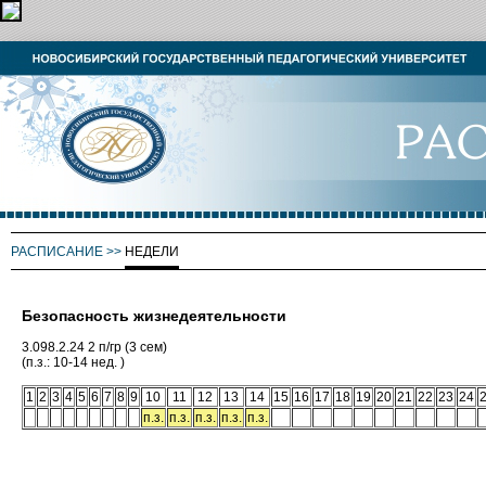
РАСПИСАНИЕ
>>
НЕДЕЛИ
Безопасность жизнедеятельности
3.098.2.24 2 п/гр (3 сем)
(п.з.: 10-14 нед. )
1
2
3
4
5
6
7
8
9
10
11
12
13
14
15
16
17
18
19
20
21
22
23
24
п.з.
п.з.
п.з.
п.з.
п.з.