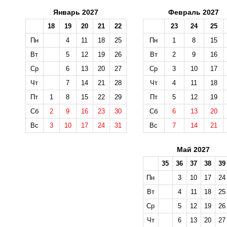
Январь 2027
Февраль 2027
18
19
20
21
22
23
24
25
Пн
4
11
18
25
Пн
1
8
15
Вт
5
12
19
26
Вт
2
9
16
Ср
6
13
20
27
Ср
3
10
17
Чт
7
14
21
28
Чт
4
11
18
Пт
1
8
15
22
29
Пт
5
12
19
Сб
2
9
16
23
30
Сб
6
13
20
Вс
3
10
17
24
31
Вс
7
14
21
Май 2027
35
36
37
38
39
Пн
3
10
17
24
Вт
4
11
18
25
Ср
5
12
19
26
Чт
6
13
20
27