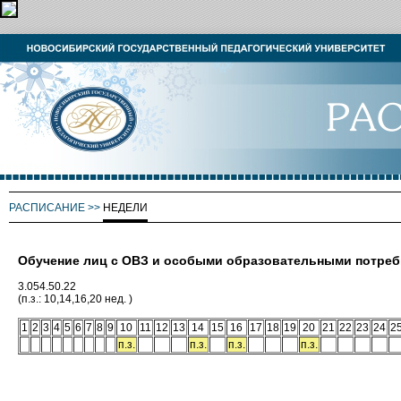
РАСПИСАНИЕ
>>
НЕДЕЛИ
Обучение лиц с ОВЗ и особыми образовательными потре
3.054.50.22
(п.з.: 10,14,16,20 нед. )
1
2
3
4
5
6
7
8
9
10
11
12
13
14
15
16
17
18
19
20
21
22
23
24
2
п.з.
п.з.
п.з.
п.з.