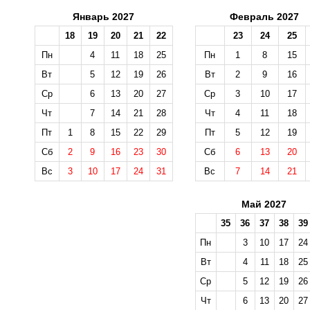
Январь 2027
Февраль 2027
18
19
20
21
22
23
24
25
Пн
4
11
18
25
Пн
1
8
15
Вт
5
12
19
26
Вт
2
9
16
Ср
6
13
20
27
Ср
3
10
17
Чт
7
14
21
28
Чт
4
11
18
Пт
1
8
15
22
29
Пт
5
12
19
Сб
2
9
16
23
30
Сб
6
13
20
Вс
3
10
17
24
31
Вс
7
14
21
Май 2027
35
36
37
38
39
Пн
3
10
17
24
Вт
4
11
18
25
Ср
5
12
19
26
Чт
6
13
20
27