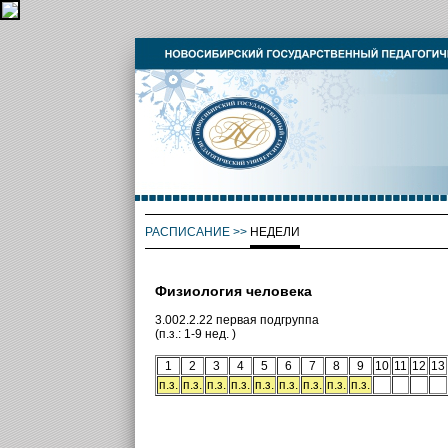
РАСПИСАНИЕ
>>
НЕДЕЛИ
Физиология человека
3.002.2.22 первая подгруппа
(п.з.: 1-9 нед. )
1
2
3
4
5
6
7
8
9
10
11
12
13
п.з.
п.з.
п.з.
п.з.
п.з.
п.з.
п.з.
п.з.
п.з.