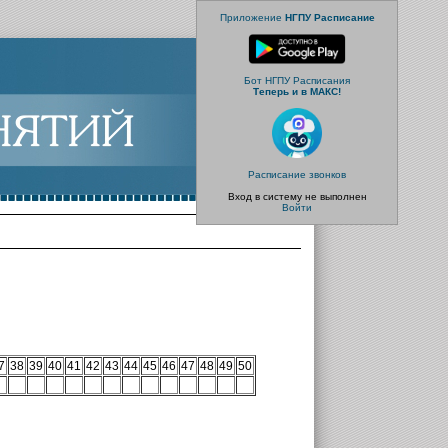
Приложение
НГПУ Расписание
Бот НГПУ Расписания
Теперь и в МАКС!
Расписание звонков
Вход в систему не выполнен
Войти
7
38
39
40
41
42
43
44
45
46
47
48
49
50