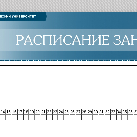
14
15
16
17
18
19
20
21
22
23
24
25
26
27
28
29
30
31
32
33
34
35
36
3