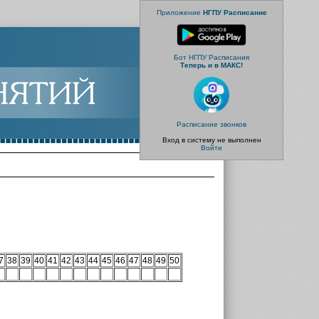
Приложение
НГПУ Расписание
Бот НГПУ Расписания
Теперь и в МАКС!
Расписание звонков
Вход в систему не выполнен
Войти
7
38
39
40
41
42
43
44
45
46
47
48
49
50