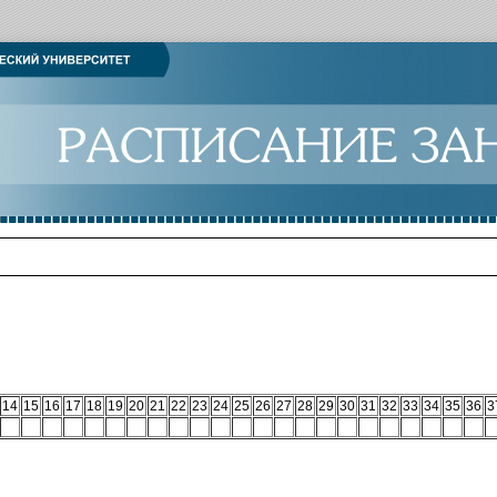
14
15
16
17
18
19
20
21
22
23
24
25
26
27
28
29
30
31
32
33
34
35
36
3