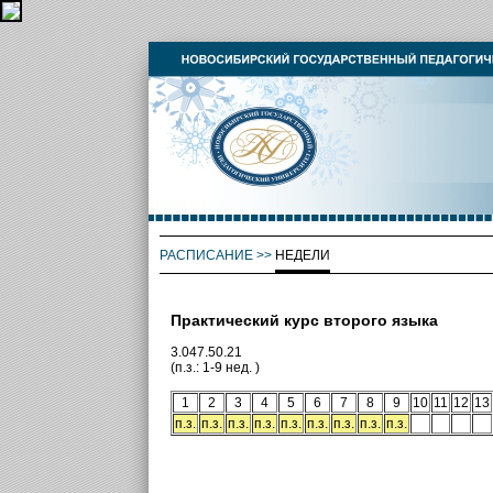
РАСПИСАНИЕ
>>
НЕДЕЛИ
Практический курс второго языка
3.047.50.21
(п.з.: 1-9 нед. )
1
2
3
4
5
6
7
8
9
10
11
12
13
п.з.
п.з.
п.з.
п.з.
п.з.
п.з.
п.з.
п.з.
п.з.