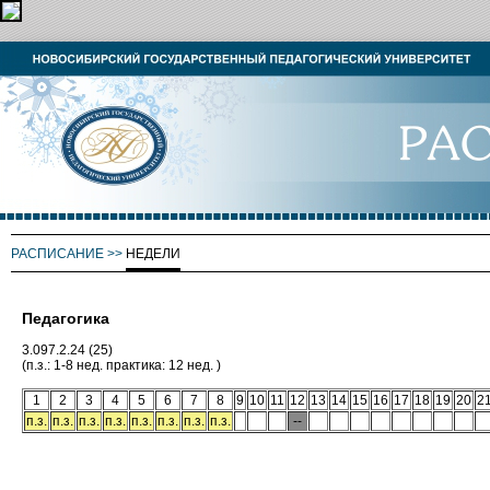
РАСПИСАНИЕ
>>
НЕДЕЛИ
Педагогика
3.097.2.24 (25)
(п.з.: 1-8 нед. практика: 12 нед. )
1
2
3
4
5
6
7
8
9
10
11
12
13
14
15
16
17
18
19
20
2
п.з.
п.з.
п.з.
п.з.
п.з.
п.з.
п.з.
п.з.
--