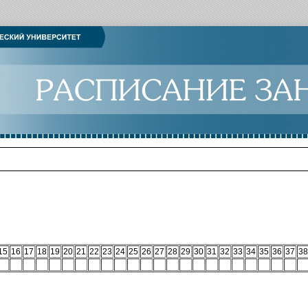
15
16
17
18
19
20
21
22
23
24
25
26
27
28
29
30
31
32
33
34
35
36
37
38