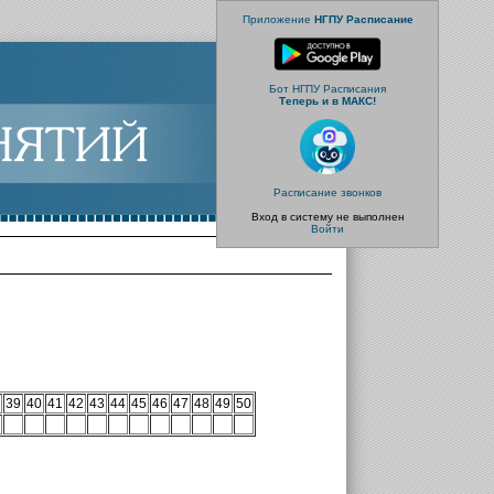
Приложение
НГПУ Расписание
Бот НГПУ Расписания
Теперь и в МАКС!
Расписание звонков
Вход в систему не выполнен
Войти
39
40
41
42
43
44
45
46
47
48
49
50