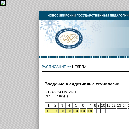
РАСПИСАНИЕ
>>
НЕДЕЛИ
Введение в аддитивные технологии
3.124.2.24 ОвСАиНТ
(п.з.: 1-7 нед. )
1
2
3
4
5
6
7
8
9
10
11
12
13
14
п.з.
п.з.
п.з.
п.з.
п.з.
п.з.
п.з.