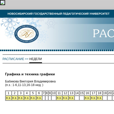
РАСПИСАНИЕ
>>
НЕДЕЛИ
Графика и техника графики
Бабикова Виктория Владимировна
(п.з.: 1-6,11-13,16-18 нед. )
1
2
3
4
5
6
7
8
9
10
11
12
13
14
15
16
17
18
19
20
п.з.
п.з.
п.з.
п.з.
п.з.
п.з.
п.з.
п.з.
п.з.
п.з.
п.з.
п.з.