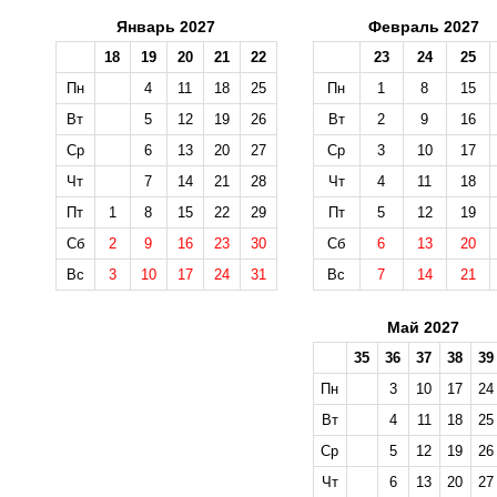
Январь 2027
Февраль 2027
18
19
20
21
22
23
24
25
Пн
4
11
18
25
Пн
1
8
15
Вт
5
12
19
26
Вт
2
9
16
Ср
6
13
20
27
Ср
3
10
17
Чт
7
14
21
28
Чт
4
11
18
Пт
1
8
15
22
29
Пт
5
12
19
Сб
2
9
16
23
30
Сб
6
13
20
Вс
3
10
17
24
31
Вс
7
14
21
Май 2027
35
36
37
38
39
Пн
3
10
17
24
Вт
4
11
18
25
Ср
5
12
19
26
Чт
6
13
20
27