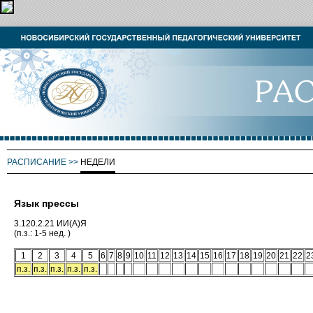
РАСПИСАНИЕ
>>
НЕДЕЛИ
Язык прессы
3.120.2.21 ИИ(А)Я
(п.з.: 1-5 нед. )
1
2
3
4
5
6
7
8
9
10
11
12
13
14
15
16
17
18
19
20
21
22
2
п.з.
п.з.
п.з.
п.з.
п.з.