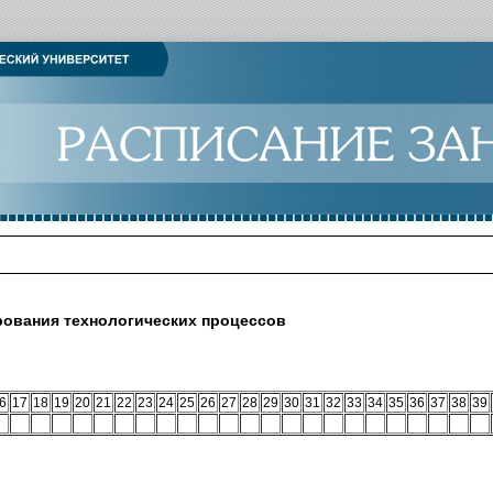
ования технологических процессов
6
17
18
19
20
21
22
23
24
25
26
27
28
29
30
31
32
33
34
35
36
37
38
39