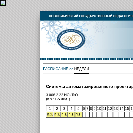
РАСПИСАНИЕ
>>
НЕДЕЛИ
Системы автоматизированного проектир
3.008.2.22 ИСиТвО
(п.з.: 1-5 нед. )
1
2
3
4
5
6
7
8
9
10
11
12
13
14
15
1
п.з.
п.з.
п.з.
п.з.
п.з.