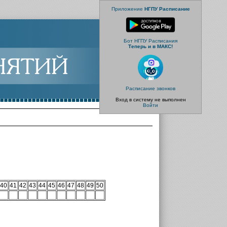
Приложение
НГПУ Расписание
Бот НГПУ Расписания
Теперь и в МАКС!
Расписание звонков
Вход в систему не выполнен
Войти
40
41
42
43
44
45
46
47
48
49
50