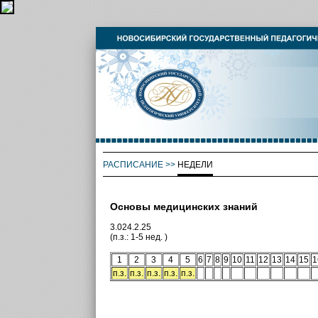
РАСПИСАНИЕ
>>
НЕДЕЛИ
Основы медицинских знаний
3.024.2.25
(п.з.: 1-5 нед. )
1
2
3
4
5
6
7
8
9
10
11
12
13
14
15
1
п.з.
п.з.
п.з.
п.з.
п.з.