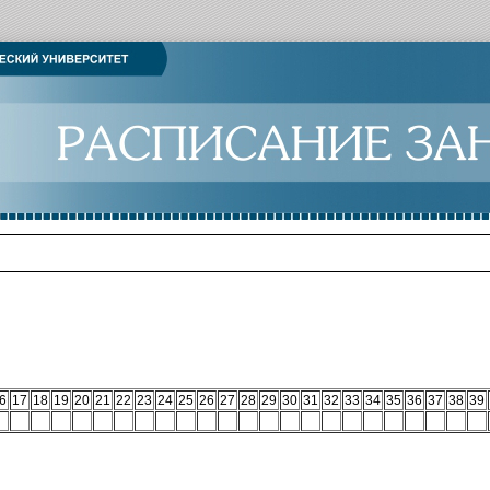
6
17
18
19
20
21
22
23
24
25
26
27
28
29
30
31
32
33
34
35
36
37
38
39