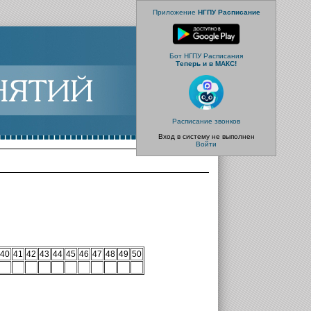
Приложение
НГПУ Расписание
Бот НГПУ Расписания
Теперь и в МАКС!
Расписание звонков
Вход в систему не выполнен
Войти
40
41
42
43
44
45
46
47
48
49
50