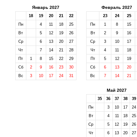
Январь 2027
Февраль 2027
18
19
20
21
22
23
24
25
Пн
4
11
18
25
Пн
1
8
15
Вт
5
12
19
26
Вт
2
9
16
Ср
6
13
20
27
Ср
3
10
17
Чт
7
14
21
28
Чт
4
11
18
Пт
1
8
15
22
29
Пт
5
12
19
Сб
2
9
16
23
30
Сб
6
13
20
Вс
3
10
17
24
31
Вс
7
14
21
Май 2027
35
36
37
38
39
Пн
3
10
17
24
Вт
4
11
18
25
Ср
5
12
19
26
Чт
6
13
20
27