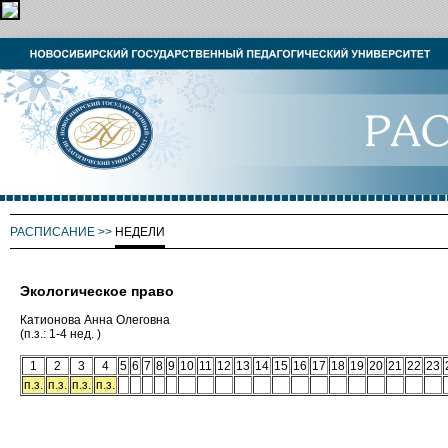
РАСПИСАНИЕ
>>
НЕДЕЛИ
Экологическое право
Катионова Анна Олеговна
(п.з.: 1-4 нед. )
1
2
3
4
5
6
7
8
9
10
11
12
13
14
15
16
17
18
19
20
21
22
23
п.з.
п.з.
п.з.
п.з.