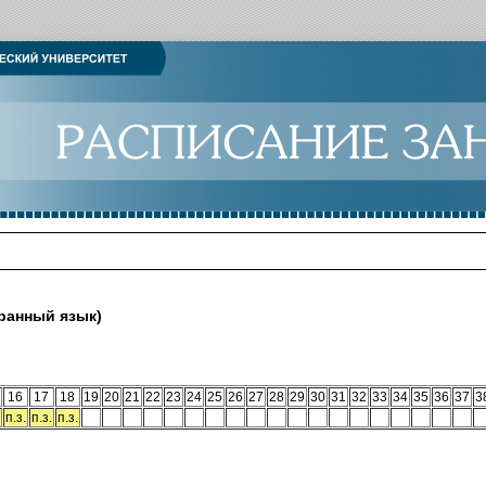
ранный язык)
16
17
18
19
20
21
22
23
24
25
26
27
28
29
30
31
32
33
34
35
36
37
3
п.з.
п.з.
п.з.