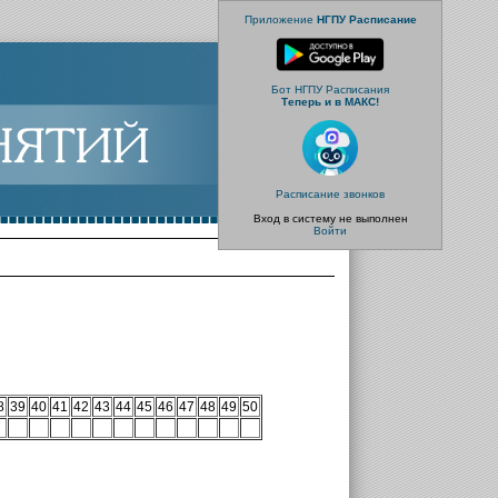
Приложение
НГПУ Расписание
Бот НГПУ Расписания
Теперь и в МАКС!
Расписание звонков
Вход в систему не выполнен
Войти
8
39
40
41
42
43
44
45
46
47
48
49
50