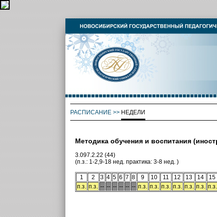
РАСПИСАНИЕ
>>
НЕДЕЛИ
Методика обучения и воспитания (иност
3.097.2.22 (44)
(п.з.: 1-2,9-18 нед. практика: 3-8 нед. )
1
2
3
4
5
6
7
8
9
10
11
12
13
14
15
п.з.
п.з.
--
--
--
--
--
--
п.з.
п.з.
п.з.
п.з.
п.з.
п.з.
п.з.