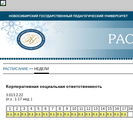
РАСПИСАНИЕ
>>
НЕДЕЛИ
Корпоративная социальная ответственность
3.013.2.22
(п.з.: 1-17 нед. )
1
2
3
4
5
6
7
8
9
10
11
12
13
14
15
16
17
18
п.з.
п.з.
п.з.
п.з.
п.з.
п.з.
п.з.
п.з.
п.з.
п.з.
п.з.
п.з.
п.з.
п.з.
п.з.
п.з.
п.з.