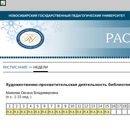
РАСПИСАНИЕ
>>
НЕДЕЛИ
Художественно-просветительская деятельность библиоте
Макеева Оксана Владимировна
(п.з.: 1-15 нед. )
1
2
3
4
5
6
7
8
9
10
11
12
13
14
15
16
17
18
1
п.з.
п.з.
п.з.
п.з.
п.з.
п.з.
п.з.
п.з.
п.з.
п.з.
п.з.
п.з.
п.з.
п.з.
п.з.