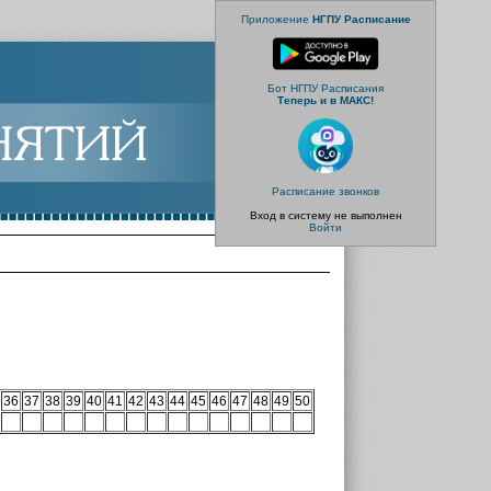
Приложение
НГПУ Расписание
Бот НГПУ Расписания
Теперь и в МАКС!
Расписание звонков
Вход в систему не выполнен
Войти
36
37
38
39
40
41
42
43
44
45
46
47
48
49
50