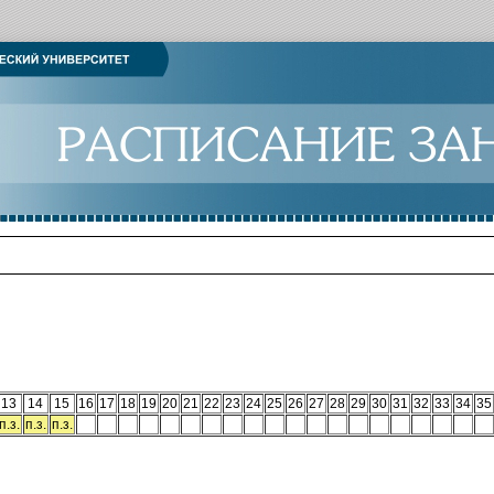
13
14
15
16
17
18
19
20
21
22
23
24
25
26
27
28
29
30
31
32
33
34
35
п.з.
п.з.
п.з.