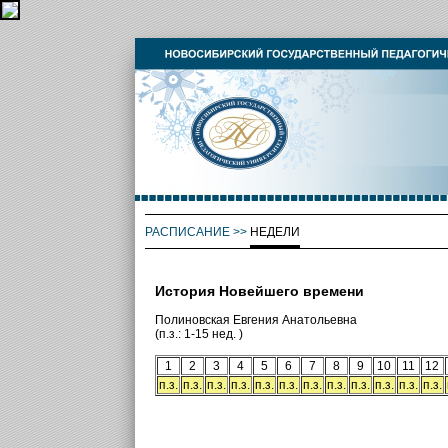
РАСПИСАНИЕ
>>
НЕДЕЛИ
История Новейшего времени
Полиновская Евгения Анатольевна
(п.з.: 1-15 нед. )
1
2
3
4
5
6
7
8
9
10
11
12
п.з.
п.з.
п.з.
п.з.
п.з.
п.з.
п.з.
п.з.
п.з.
п.з.
п.з.
п.з.