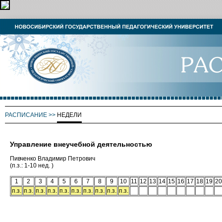
РАСПИСАНИЕ
>>
НЕДЕЛИ
Управление внеучебной деятельностью
Пивченко Владимир Петрович
(п.з.: 1-10 нед. )
1
2
3
4
5
6
7
8
9
10
11
12
13
14
15
16
17
18
19
20
п.з.
п.з.
п.з.
п.з.
п.з.
п.з.
п.з.
п.з.
п.з.
п.з.