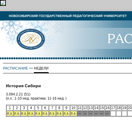
РАСПИСАНИЕ
>>
НЕДЕЛИ
История Сибири
3.094.2.21 (51)
(п.з.: 1-10 нед. практика: 11-16 нед. )
1
2
3
4
5
6
7
8
9
10
11
12
13
14
15
16
17
18
19
20
п.з.
п.з.
п.з.
п.з.
п.з.
п.з.
п.з.
п.з.
п.з.
п.з.
--
--
--
--
--
--