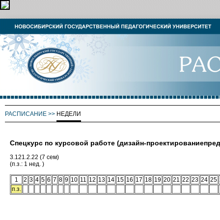
РАСПИСАНИЕ
>>
НЕДЕЛИ
Спецкурс по курсовой работе (дизайн-проектированиепред
3.121.2.22 (7 сем)
(п.з.: 1 нед. )
1
2
3
4
5
6
7
8
9
10
11
12
13
14
15
16
17
18
19
20
21
22
23
24
25
п.з.