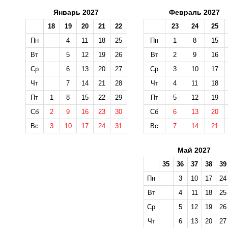
Январь 2027
Февраль 2027
18
19
20
21
22
23
24
25
Пн
4
11
18
25
Пн
1
8
15
Вт
5
12
19
26
Вт
2
9
16
Ср
6
13
20
27
Ср
3
10
17
Чт
7
14
21
28
Чт
4
11
18
Пт
1
8
15
22
29
Пт
5
12
19
Сб
2
9
16
23
30
Сб
6
13
20
Вс
3
10
17
24
31
Вс
7
14
21
Май 2027
35
36
37
38
39
Пн
3
10
17
24
Вт
4
11
18
25
Ср
5
12
19
26
Чт
6
13
20
27