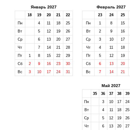
Январь 2027
Февраль 2027
18
19
20
21
22
23
24
25
Пн
4
11
18
25
Пн
1
8
15
Вт
5
12
19
26
Вт
2
9
16
Ср
6
13
20
27
Ср
3
10
17
Чт
7
14
21
28
Чт
4
11
18
Пт
1
8
15
22
29
Пт
5
12
19
Сб
2
9
16
23
30
Сб
6
13
20
Вс
3
10
17
24
31
Вс
7
14
21
Май 2027
35
36
37
38
39
Пн
3
10
17
24
Вт
4
11
18
25
Ср
5
12
19
26
Чт
6
13
20
27