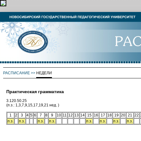
РАСПИСАНИЕ
>>
НЕДЕЛИ
Практическая грамматика
3.120.50.25
(п.з.: 1,3,7,9,15,17,19,21 нед. )
1
2
3
4
5
6
7
8
9
10
11
12
13
14
15
16
17
18
19
20
21
22
п.з.
п.з.
п.з.
п.з.
п.з.
п.з.
п.з.
п.з.