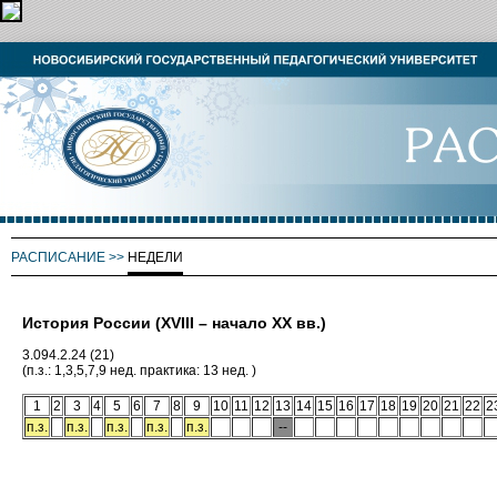
РАСПИСАНИЕ
>>
НЕДЕЛИ
История России (XVIII – начало ХХ вв.)
3.094.2.24 (21)
(п.з.: 1,3,5,7,9 нед. практика: 13 нед. )
1
2
3
4
5
6
7
8
9
10
11
12
13
14
15
16
17
18
19
20
21
22
2
п.з.
п.з.
п.з.
п.з.
п.з.
--