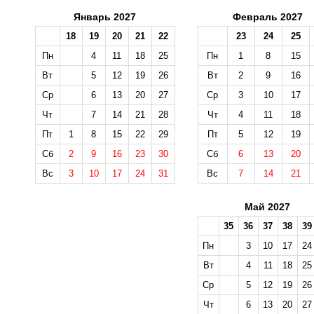
Январь 2027
Февраль 2027
18
19
20
21
22
23
24
25
Пн
4
11
18
25
Пн
1
8
15
Вт
5
12
19
26
Вт
2
9
16
Ср
6
13
20
27
Ср
3
10
17
Чт
7
14
21
28
Чт
4
11
18
Пт
1
8
15
22
29
Пт
5
12
19
Сб
2
9
16
23
30
Сб
6
13
20
Вс
3
10
17
24
31
Вс
7
14
21
Май 2027
35
36
37
38
39
Пн
3
10
17
24
Вт
4
11
18
25
Ср
5
12
19
26
Чт
6
13
20
27