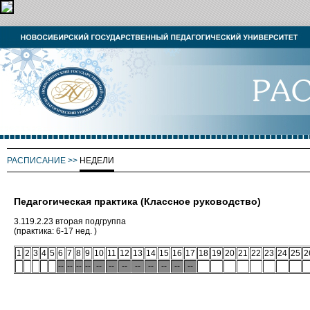
РАСПИСАНИЕ
>>
НЕДЕЛИ
Педагогическая практика (Классное руководство)
3.119.2.23 вторая подгруппа
(практика: 6-17 нед. )
1
2
3
4
5
6
7
8
9
10
11
12
13
14
15
16
17
18
19
20
21
22
23
24
25
2
--
--
--
--
--
--
--
--
--
--
--
--