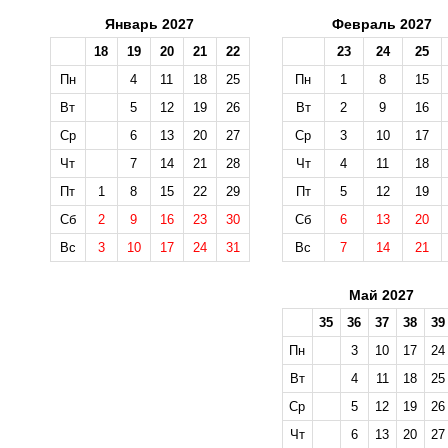
Январь 2027
Февраль 2027
18
19
20
21
22
23
24
25
Пн
4
11
18
25
Пн
1
8
15
Вт
5
12
19
26
Вт
2
9
16
Ср
6
13
20
27
Ср
3
10
17
Чт
7
14
21
28
Чт
4
11
18
Пт
1
8
15
22
29
Пт
5
12
19
Сб
2
9
16
23
30
Сб
6
13
20
Вс
3
10
17
24
31
Вс
7
14
21
Май 2027
35
36
37
38
39
Пн
3
10
17
24
Вт
4
11
18
25
Ср
5
12
19
26
Чт
6
13
20
27