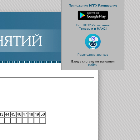
Приложение
НГПУ Расписание
Бот НГПУ Расписания
Теперь и в МАКС!
Расписание звонков
Вход в систему не выполнен
Войти
43
44
45
46
47
48
49
50