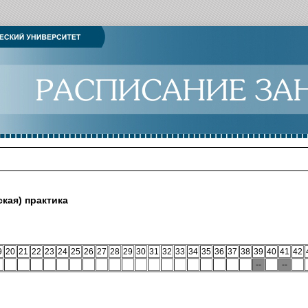
кая) практика
9
20
21
22
23
24
25
26
27
28
29
30
31
32
33
34
35
36
37
38
39
40
41
42
--
--