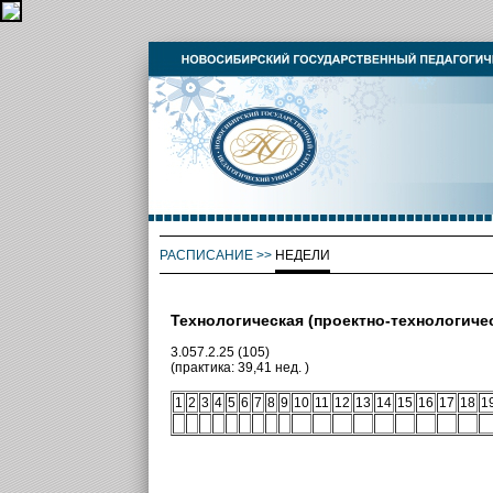
РАСПИСАНИЕ
>>
НЕДЕЛИ
Технологическая (проектно-технологичес
3.057.2.25 (105)
(практика: 39,41 нед. )
1
2
3
4
5
6
7
8
9
10
11
12
13
14
15
16
17
18
1