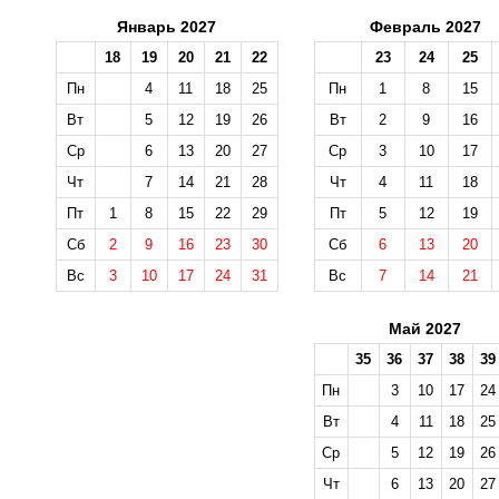
Январь 2027
Февраль 2027
18
19
20
21
22
23
24
25
Пн
4
11
18
25
Пн
1
8
15
Вт
5
12
19
26
Вт
2
9
16
Ср
6
13
20
27
Ср
3
10
17
Чт
7
14
21
28
Чт
4
11
18
Пт
1
8
15
22
29
Пт
5
12
19
Сб
2
9
16
23
30
Сб
6
13
20
Вс
3
10
17
24
31
Вс
7
14
21
Май 2027
35
36
37
38
39
Пн
3
10
17
24
Вт
4
11
18
25
Ср
5
12
19
26
Чт
6
13
20
27