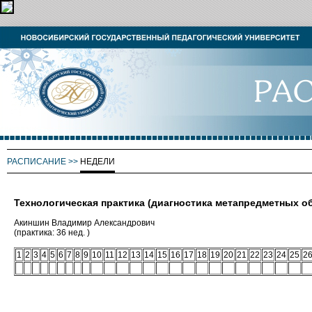
РАСПИСАНИЕ
>>
НЕДЕЛИ
Технологическая практика (диагностика метапредметных 
Акиншин Владимир Александрович
(практика: 36 нед. )
1
2
3
4
5
6
7
8
9
10
11
12
13
14
15
16
17
18
19
20
21
22
23
24
25
2