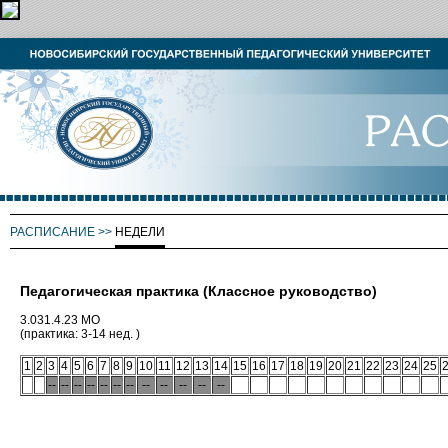
РАСПИСАНИЕ
>>
НЕДЕЛИ
Педагогическая практика (Классное руководство)
3.031.4.23 МО
(практика: 3-14 нед. )
1
2
3
4
5
6
7
8
9
10
11
12
13
14
15
16
17
18
19
20
21
22
23
24
25
--
--
--
--
--
--
--
--
--
--
--
--