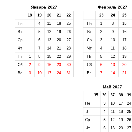
Январь 2027
Февраль 2027
18
19
20
21
22
23
24
25
Пн
4
11
18
25
Пн
1
8
15
Вт
5
12
19
26
Вт
2
9
16
Ср
6
13
20
27
Ср
3
10
17
Чт
7
14
21
28
Чт
4
11
18
Пт
1
8
15
22
29
Пт
5
12
19
Сб
2
9
16
23
30
Сб
6
13
20
Вс
3
10
17
24
31
Вс
7
14
21
Май 2027
35
36
37
38
39
Пн
3
10
17
24
Вт
4
11
18
25
Ср
5
12
19
26
Чт
6
13
20
27