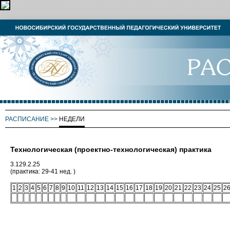
РАСПИСАНИЕ
>>
НЕДЕЛИ
Технологическая (проектно-технологическая) практика
3.129.2.25
(практика: 29-41 нед. )
1
2
3
4
5
6
7
8
9
10
11
12
13
14
15
16
17
18
19
20
21
22
23
24
25
2