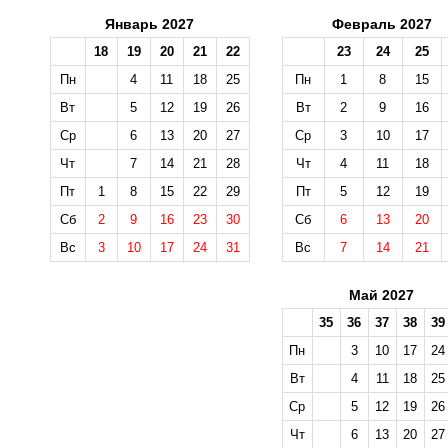
Январь 2027
Февраль 2027
18
19
20
21
22
23
24
25
Пн
4
11
18
25
Пн
1
8
15
Вт
5
12
19
26
Вт
2
9
16
Ср
6
13
20
27
Ср
3
10
17
Чт
7
14
21
28
Чт
4
11
18
Пт
1
8
15
22
29
Пт
5
12
19
Сб
2
9
16
23
30
Сб
6
13
20
Вс
3
10
17
24
31
Вс
7
14
21
Май 2027
35
36
37
38
39
Пн
3
10
17
24
Вт
4
11
18
25
Ср
5
12
19
26
Чт
6
13
20
27