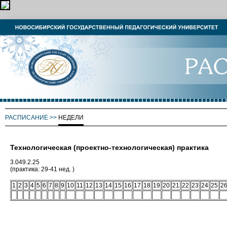
РАСПИСАНИЕ
>>
НЕДЕЛИ
Технологическая (проектно-технологическая) практика
3.049.2.25
(практика: 29-41 нед. )
1
2
3
4
5
6
7
8
9
10
11
12
13
14
15
16
17
18
19
20
21
22
23
24
25
2