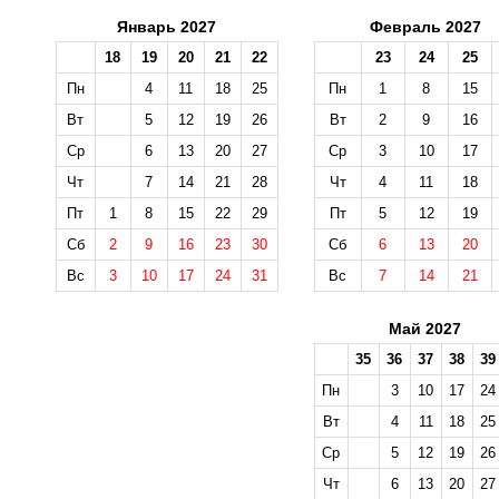
Январь 2027
Февраль 2027
18
19
20
21
22
23
24
25
Пн
4
11
18
25
Пн
1
8
15
Вт
5
12
19
26
Вт
2
9
16
Ср
6
13
20
27
Ср
3
10
17
Чт
7
14
21
28
Чт
4
11
18
Пт
1
8
15
22
29
Пт
5
12
19
Сб
2
9
16
23
30
Сб
6
13
20
Вс
3
10
17
24
31
Вс
7
14
21
Май 2027
35
36
37
38
39
Пн
3
10
17
24
Вт
4
11
18
25
Ср
5
12
19
26
Чт
6
13
20
27