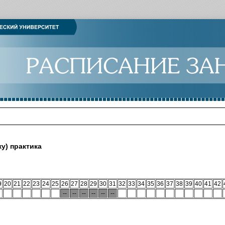
у) практика
9
20
21
22
23
24
25
26
27
28
29
30
31
32
33
34
35
36
37
38
39
40
41
42
--
--
--
--
--
--