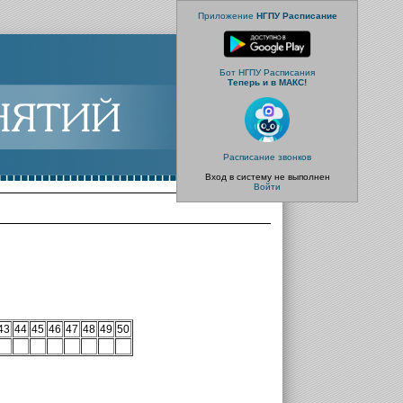
Приложение
НГПУ Расписание
Бот НГПУ Расписания
Теперь и в МАКС!
Расписание звонков
Вход в систему не выполнен
Войти
43
44
45
46
47
48
49
50