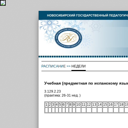
РАСПИСАНИЕ
>>
НЕДЕЛИ
Учебная (предметная по испанскому язык
3.129.2.23
(практика: 26-31 нед. )
1
2
3
4
5
6
7
8
9
10
11
12
13
14
15
16
17
18
1