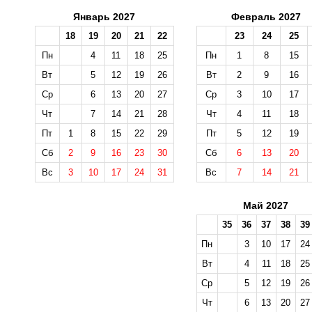
Январь 2027
Февраль 2027
18
19
20
21
22
23
24
25
Пн
4
11
18
25
Пн
1
8
15
Вт
5
12
19
26
Вт
2
9
16
Ср
6
13
20
27
Ср
3
10
17
Чт
7
14
21
28
Чт
4
11
18
Пт
1
8
15
22
29
Пт
5
12
19
Сб
2
9
16
23
30
Сб
6
13
20
Вс
3
10
17
24
31
Вс
7
14
21
Май 2027
35
36
37
38
39
Пн
3
10
17
24
Вт
4
11
18
25
Ср
5
12
19
26
Чт
6
13
20
27