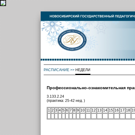
РАСПИСАНИЕ
>>
НЕДЕЛИ
Профессионально-ознакомительная прак
3.133.2.24
(практика: 25-42 нед. )
1
2
3
4
5
6
7
8
9
10
11
12
13
14
15
16
17
18
1