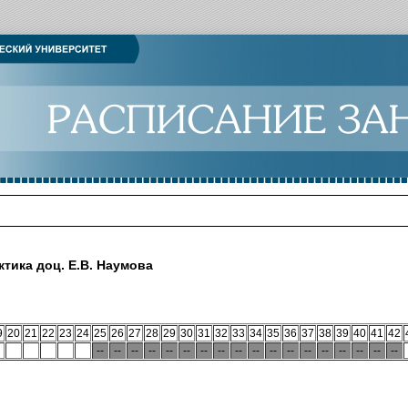
тика доц. Е.В. Наумова
9
20
21
22
23
24
25
26
27
28
29
30
31
32
33
34
35
36
37
38
39
40
41
42
--
--
--
--
--
--
--
--
--
--
--
--
--
--
--
--
--
--