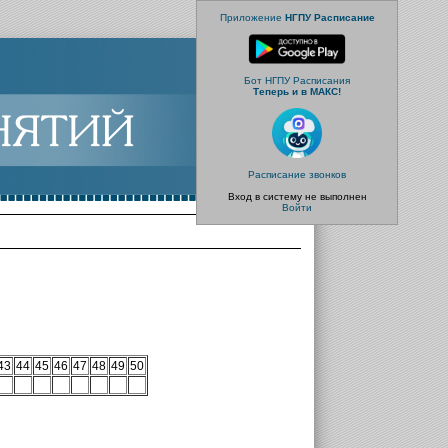
Приложение
НГПУ Расписание
Бот НГПУ Расписания
Теперь и в МАКС!
Расписание звонков
Вход в систему не выполнен
Войти
43
44
45
46
47
48
49
50