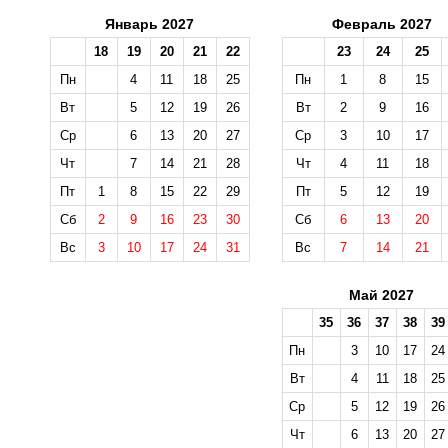
Январь 2027
Февраль 2027
18
19
20
21
22
23
24
25
Пн
4
11
18
25
Пн
1
8
15
Вт
5
12
19
26
Вт
2
9
16
Ср
6
13
20
27
Ср
3
10
17
Чт
7
14
21
28
Чт
4
11
18
Пт
1
8
15
22
29
Пт
5
12
19
Сб
2
9
16
23
30
Сб
6
13
20
Вс
3
10
17
24
31
Вс
7
14
21
Май 2027
35
36
37
38
39
Пн
3
10
17
24
Вт
4
11
18
25
Ср
5
12
19
26
Чт
6
13
20
27