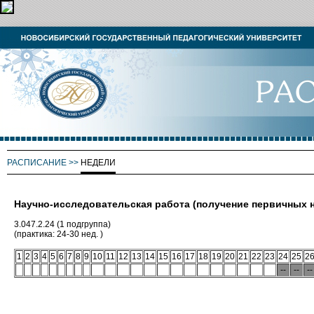
РАСПИСАНИЕ
>>
НЕДЕЛИ
Научно-исследовательская работа (получение первичных 
3.047.2.24 (1 подгруппа)
(практика: 24-30 нед. )
1
2
3
4
5
6
7
8
9
10
11
12
13
14
15
16
17
18
19
20
21
22
23
24
25
2
--
--
--