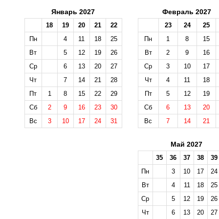
Январь 2027
Февраль 2027
18
19
20
21
22
23
24
25
Пн
4
11
18
25
Пн
1
8
15
Вт
5
12
19
26
Вт
2
9
16
Ср
6
13
20
27
Ср
3
10
17
Чт
7
14
21
28
Чт
4
11
18
Пт
1
8
15
22
29
Пт
5
12
19
Сб
2
9
16
23
30
Сб
6
13
20
Вс
3
10
17
24
31
Вс
7
14
21
Май 2027
35
36
37
38
39
Пн
3
10
17
24
Вт
4
11
18
25
Ср
5
12
19
26
Чт
6
13
20
27