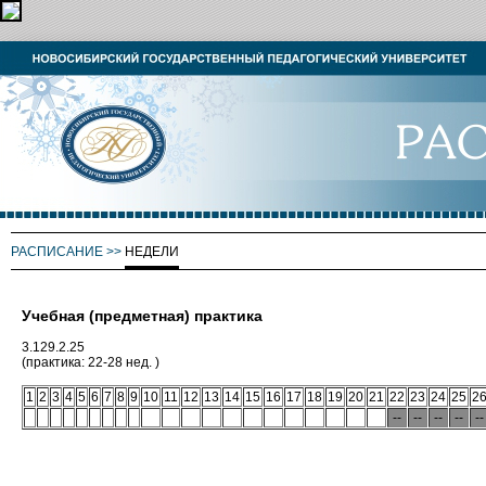
РАСПИСАНИЕ
>>
НЕДЕЛИ
Учебная (предметная) практика
3.129.2.25
(практика: 22-28 нед. )
1
2
3
4
5
6
7
8
9
10
11
12
13
14
15
16
17
18
19
20
21
22
23
24
25
2
--
--
--
--
--