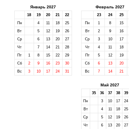
Январь 2027
Февраль 2027
18
19
20
21
22
23
24
25
Пн
4
11
18
25
Пн
1
8
15
Вт
5
12
19
26
Вт
2
9
16
Ср
6
13
20
27
Ср
3
10
17
Чт
7
14
21
28
Чт
4
11
18
Пт
1
8
15
22
29
Пт
5
12
19
Сб
2
9
16
23
30
Сб
6
13
20
Вс
3
10
17
24
31
Вс
7
14
21
Май 2027
35
36
37
38
39
Пн
3
10
17
24
Вт
4
11
18
25
Ср
5
12
19
26
Чт
6
13
20
27